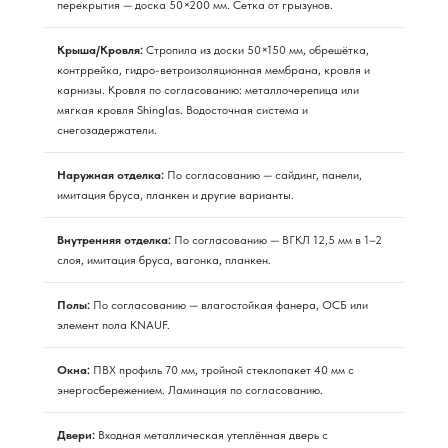
перекрытия — доска 50×200 мм. Сетка от грызунов.
Крыша/Кровля:
Стропила из доски 50×150 мм, обрешётка,
контррейка, гидро-ветроизоляционная мембрана, кровля и
карнизы. Кровля по согласованию: металлочерепица или
мягкая кровля Shinglas. Водосточная система и
снегозадержатели.
Наружная отделка:
По согласованию — сайдинг, панели,
имитация бруса, планкен и другие варианты.
Внутренняя отделка:
По согласованию — ВГКЛ 12,5 мм в 1–2
слоя, имитация бруса, вагонка, планкен.
Полы:
По согласованию — влагостойкая фанера, ОСБ или
элемент пола KNAUF.
Окна:
ПВХ профиль 70 мм, тройной стеклопакет 40 мм с
энергосбережением. Ламинация по согласованию.
Двери:
Входная металлическая утеплённая дверь с