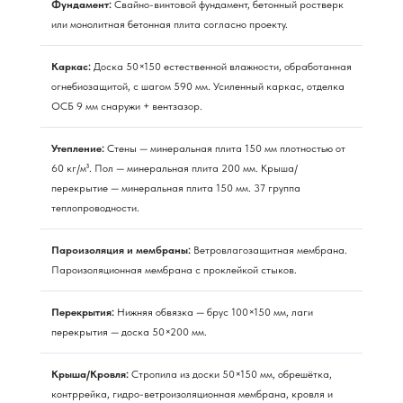
Фундамент:
Свайно-винтовой фундамент, бетонный ростверк
или монолитная бетонная плита согласно проекту.
Каркас:
Доска 50×150 естественной влажности, обработанная
огнебиозащитой, с шагом 590 мм. Усиленный каркас, отделка
ОСБ 9 мм снаружи + вентзазор.
Утепление:
Стены — минеральная плита 150 мм плотностью от
60 кг/м³. Пол — минеральная плита 200 мм. Крыша/
перекрытие — минеральная плита 150 мм. 37 группа
теплопроводности.
Пароизоляция и мембраны:
Ветровлагозащитная мембрана.
Пароизоляционная мембрана с проклейкой стыков.
Перекрытия:
Нижняя обвязка — брус 100×150 мм, лаги
перекрытия — доска 50×200 мм.
Крыша/Кровля:
Стропила из доски 50×150 мм, обрешётка,
контррейка, гидро-ветроизоляционная мембрана, кровля и