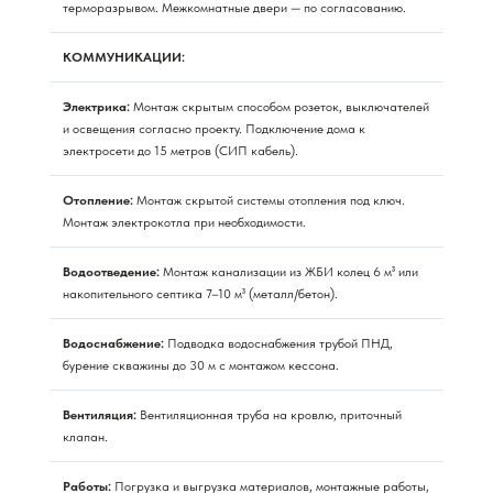
терморазрывом. Межкомнатные двери — по согласованию.
КОММУНИКАЦИИ:
Электрика:
Монтаж скрытым способом розеток, выключателей
и освещения согласно проекту. Подключение дома к
электросети до 15 метров (СИП кабель).
Отопление:
Монтаж скрытой системы отопления под ключ.
Монтаж электрокотла при необходимости.
Водоотведение:
Монтаж канализации из ЖБИ колец 6 м³ или
накопительного септика 7–10 м³ (металл/бетон).
Водоснабжение:
Подводка водоснабжения трубой ПНД,
бурение скважины до 30 м с монтажом кессона.
Вентиляция:
Вентиляционная труба на кровлю, приточный
клапан.
Работы:
Погрузка и выгрузка материалов, монтажные работы,