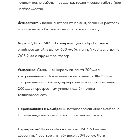
геодезические работы и разметка, геологические работы (при
необходимости).
Фундамент:
Свайно-винтовой фундамент, бетонный ростверк
или монолитная бетонная плита согласно проекту.
Каркас:
Доска 50×150 камерной сушки, обработанная
огнебиозащитой, с шагом 600 мм. Усиленный каркас, отделка
ОСБ 9 мм снаружи + вентзазор.
Утепление:
Стены — минеральная плита 200 мм с
контрутеплением. Пол — минеральная плита 200–250 мм с
контрутеплением. Крыша/перекрытие — минеральная плита
200 мм с перекрёстным утеплением. 34 группа
теплопроводности.
Пароизоляция и мембраны:
Ветровлагозащитная мембрана.
Пароизоляционная мембрана с проклейкой стыков.
Перекрытия:
Нижняя обвязка — брус 150×150 мм или
деревянный ростверк из трёх досок 50×150 мм. Лаги