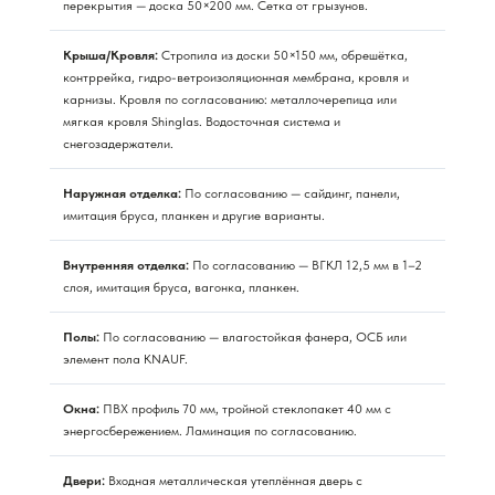
перекрытия — доска 50×200 мм. Сетка от грызунов.
Крыша/Кровля:
Стропила из доски 50×150 мм, обрешётка,
контррейка, гидро-ветроизоляционная мембрана, кровля и
карнизы. Кровля по согласованию: металлочерепица или
мягкая кровля Shinglas. Водосточная система и
снегозадержатели.
Наружная отделка:
По согласованию — сайдинг, панели,
имитация бруса, планкен и другие варианты.
Внутренняя отделка:
По согласованию — ВГКЛ 12,5 мм в 1–2
слоя, имитация бруса, вагонка, планкен.
Полы:
По согласованию — влагостойкая фанера, ОСБ или
элемент пола KNAUF.
Окна:
ПВХ профиль 70 мм, тройной стеклопакет 40 мм с
энергосбережением. Ламинация по согласованию.
Двери:
Входная металлическая утеплённая дверь с