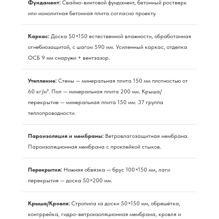
Фундамент:
Свайно-винтовой фундамент, бетонный ростверк
или монолитная бетонная плита согласно проекту.
Каркас:
Доска 50×150 естественной влажности, обработанная
огнебиозащитой, с шагом 590 мм. Усиленный каркас, отделка
ОСБ 9 мм снаружи + вентзазор.
Утепление:
Стены — минеральная плита 150 мм плотностью от
60 кг/м³. Пол — минеральная плита 200 мм. Крыша/
перекрытие — минеральная плита 150 мм. 37 группа
теплопроводности.
Пароизоляция и мембраны:
Ветровлагозащитная мембрана.
Пароизоляционная мембрана с проклейкой стыков.
Перекрытия:
Нижняя обвязка — брус 100×150 мм, лаги
перекрытия — доска 50×200 мм.
Крыша/Кровля:
Стропила из доски 50×150 мм, обрешётка,
контррейка, гидро-ветроизоляционная мембрана, кровля и