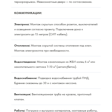
терморазрывом. Межкомнатные двери — по согласованию.
КОММУНИКАЦИИ:
Электрика:
Монтаж скрытым способом розеток, выключателей
и освещения согласно проекту. Подключение дома к
электросети до 15 метров (СИП кабель).
Отопление:
Монтаж скрытой системы отопления под ключ.
Монтаж электрокотла при необходимости.
Водоотведение:
Монтаж канализации из ЖБИ колец 6 м³ или
накопительного септика 7–10 м³ (металл/бетон).
Водоснабжение:
Подводка водоснабжения трубой ПНД,
бурение скважины до 30 м с монтажом кессона.
Вентиляция:
Вентиляционная труба на кровлю, приточный
клапан.
Работы:
Погрузка и выгрузка материалов, монтажные работы,