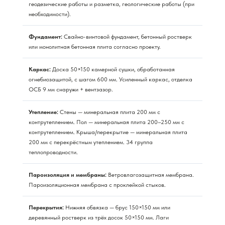
геодезические работы и разметка, геологические работы (при
необходимости).
Фундамент:
Свайно-винтовой фундамент, бетонный ростверк
или монолитная бетонная плита согласно проекту.
Каркас:
Доска 50×150 камерной сушки, обработанная
огнебиозащитой, с шагом 600 мм. Усиленный каркас, отделка
ОСБ 9 мм снаружи + вентзазор.
Утепление:
Стены — минеральная плита 200 мм с
контрутеплением. Пол — минеральная плита 200–250 мм с
контрутеплением. Крыша/перекрытие — минеральная плита
200 мм с перекрёстным утеплением. 34 группа
теплопроводности.
Пароизоляция и мембраны:
Ветровлагозащитная мембрана.
Пароизоляционная мембрана с проклейкой стыков.
Перекрытия:
Нижняя обвязка — брус 150×150 мм или
деревянный ростверк из трёх досок 50×150 мм. Лаги