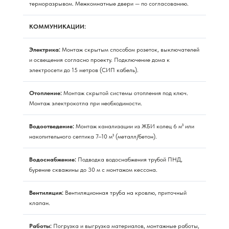
терморазрывом. Межкомнатные двери — по согласованию.
КОММУНИКАЦИИ:
Электрика:
Монтаж скрытым способом розеток, выключателей
и освещения согласно проекту. Подключение дома к
электросети до 15 метров (СИП кабель).
Отопление:
Монтаж скрытой системы отопления под ключ.
Монтаж электрокотла при необходимости.
Водоотведение:
Монтаж канализации из ЖБИ колец 6 м³ или
накопительного септика 7–10 м³ (металл/бетон).
Водоснабжение:
Подводка водоснабжения трубой ПНД,
бурение скважины до 30 м с монтажом кессона.
Вентиляция:
Вентиляционная труба на кровлю, приточный
клапан.
Работы:
Погрузка и выгрузка материалов, монтажные работы,