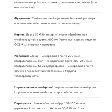
геодезические работы и разметка, геологические работы (при
необходимости).
Фундамент:
Свайно-винтовой фундамент, бетонный ростверк
или монолитная бетонная плита согласно проекту.
Каркас:
Доска 50×150 камерной сушки, обработанная
огнебиозащитой, с шагом 600 мм. Усиленный каркас, отделка
ОСБ 9 мм снаружи + вентзазор.
Утепление:
Стены — минеральная плита 200 мм с
контрутеплением. Пол — минеральная плита 200–250 мм с
контрутеплением. Крыша/перекрытие — минеральная плита
200 мм с перекрёстным утеплением. 34 группа
теплопроводности.
Пароизоляция и мембраны:
Ветровлагозащитная мембрана.
Пароизоляционная мембрана с проклейкой стыков.
Перекрытия:
Нижняя обвязка — брус 150×150 мм или
деревянный ростверк из трёх досок 50×150 мм. Лаги