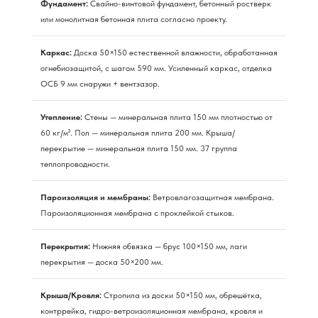
Фундамент:
Свайно-винтовой фундамент, бетонный ростверк
или монолитная бетонная плита согласно проекту.
Каркас:
Доска 50×150 естественной влажности, обработанная
огнебиозащитой, с шагом 590 мм. Усиленный каркас, отделка
ОСБ 9 мм снаружи + вентзазор.
Утепление:
Стены — минеральная плита 150 мм плотностью от
60 кг/м³. Пол — минеральная плита 200 мм. Крыша/
перекрытие — минеральная плита 150 мм. 37 группа
теплопроводности.
Пароизоляция и мембраны:
Ветровлагозащитная мембрана.
Пароизоляционная мембрана с проклейкой стыков.
Перекрытия:
Нижняя обвязка — брус 100×150 мм, лаги
перекрытия — доска 50×200 мм.
Крыша/Кровля:
Стропила из доски 50×150 мм, обрешётка,
контррейка, гидро-ветроизоляционная мембрана, кровля и