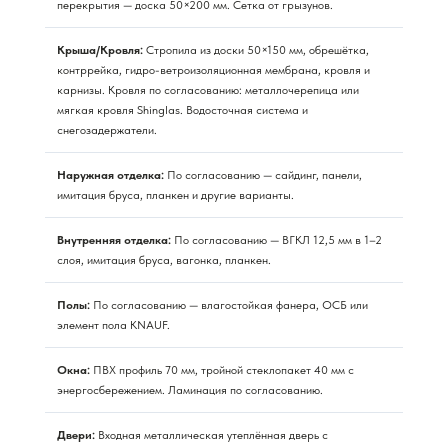
перекрытия — доска 50×200 мм. Сетка от грызунов.
Крыша/Кровля:
Стропила из доски 50×150 мм, обрешётка,
контррейка, гидро-ветроизоляционная мембрана, кровля и
карнизы. Кровля по согласованию: металлочерепица или
мягкая кровля Shinglas. Водосточная система и
снегозадержатели.
Наружная отделка:
По согласованию — сайдинг, панели,
имитация бруса, планкен и другие варианты.
Внутренняя отделка:
По согласованию — ВГКЛ 12,5 мм в 1–2
слоя, имитация бруса, вагонка, планкен.
Полы:
По согласованию — влагостойкая фанера, ОСБ или
элемент пола KNAUF.
Окна:
ПВХ профиль 70 мм, тройной стеклопакет 40 мм с
энергосбережением. Ламинация по согласованию.
Двери:
Входная металлическая утеплённая дверь с