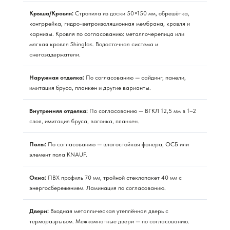
Крыша/Кровля:
Стропила из доски 50×150 мм, обрешётка,
контррейка, гидро-ветроизоляционная мембрана, кровля и
карнизы. Кровля по согласованию: металлочерепица или
мягкая кровля Shinglas. Водосточная система и
снегозадержатели.
Наружная отделка:
По согласованию — сайдинг, панели,
имитация бруса, планкен и другие варианты.
Внутренняя отделка:
По согласованию — ВГКЛ 12,5 мм в 1–2
слоя, имитация бруса, вагонка, планкен.
Полы:
По согласованию — влагостойкая фанера, ОСБ или
элемент пола KNAUF.
Окна:
ПВХ профиль 70 мм, тройной стеклопакет 40 мм с
энергосбережением. Ламинация по согласованию.
Двери:
Входная металлическая утеплённая дверь с
терморазрывом. Межкомнатные двери — по согласованию.