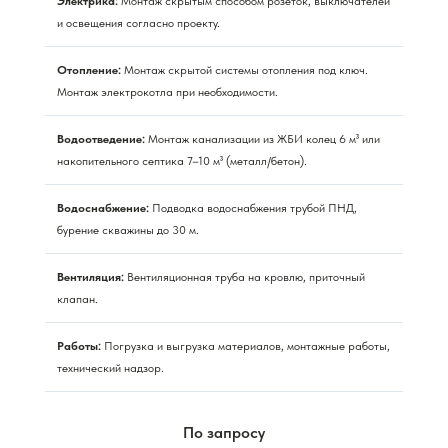
Электрика:
Монтаж скрытым способом розеток, выключателей
и освещения согласно проекту.
Отопление:
Монтаж скрытой системы отопления под ключ.
Монтаж электрокотла при необходимости.
Водоотведение:
Монтаж канализации из ЖБИ колец 6 м³ или
накопительного септика 7–10 м³ (металл/бетон).
Водоснабжение:
Подводка водоснабжения трубой ПНД,
бурение скважины до 30 м.
Вентиляция:
Вентиляционная труба на кровлю, приточный
клапан.
Работы:
Погрузка и выгрузка материалов, монтажные работы,
технический надзор.
По запросу