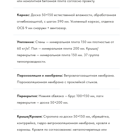
или монолитная бетонная плита согласно проекту.
Каркас:
Доска 50×150 естественной влажности, обработанная
огнебиозащитой, с шагом 590 мм. Усиленный каркас, отделка
ОСБ 9 мм снаружи + вентзазор.
Утепление:
Стены — минеральная плита 150 мм плотностью от
60 кг/м³. Пол — минеральная плита 200 мм. Крыша/
перекрытие — минеральная плита 150 мм. 37 группа
теплопроводности.
Пароизоляция и мембраны:
Ветровлагозащитная мембрана.
Пароизоляционная мембрана с проклейкой стыков.
Перекрытия:
Нижняя обвязка — брус 100×150 мм, лаги
перекрытия — доска 50×200 мм.
Крыша/Кровля:
Стропила из доски 50×150 мм, обрешётка,
контррейка, гидро-ветроизоляционная мембрана, кровля и
карнизы. Кровля по согласованию: металлочерепица или