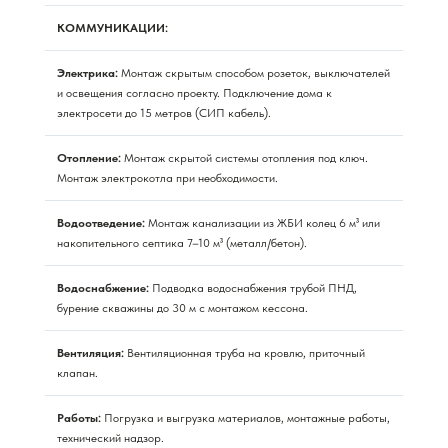
КОММУНИКАЦИИ:
Электрика:
Монтаж скрытым способом розеток, выключателей
и освещения согласно проекту. Подключение дома к
электросети до 15 метров (СИП кабель).
Отопление:
Монтаж скрытой системы отопления под ключ.
Монтаж электрокотла при необходимости.
Водоотведение:
Монтаж канализации из ЖБИ колец 6 м³ или
накопительного септика 7–10 м³ (металл/бетон).
Водоснабжение:
Подводка водоснабжения трубой ПНД,
бурение скважины до 30 м с монтажом кессона.
Вентиляция:
Вентиляционная труба на кровлю, приточный
клапан.
Работы:
Погрузка и выгрузка материалов, монтажные работы,
технический надзор.