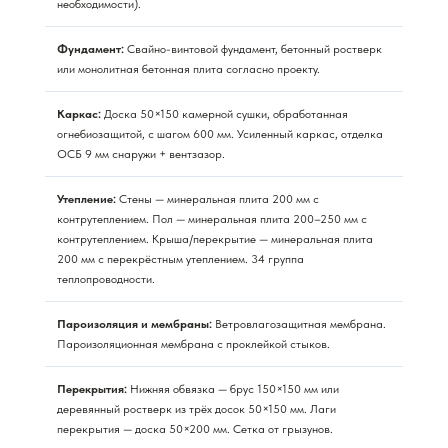
необходимости).
Фундамент:
Свайно-винтовой фундамент, бетонный ростверк
или монолитная бетонная плита согласно проекту.
Каркас:
Доска 50×150 камерной сушки, обработанная
огнебиозащитой, с шагом 600 мм. Усиленный каркас, отделка
ОСБ 9 мм снаружи + вентзазор.
Утепление:
Стены — минеральная плита 200 мм с
контрутеплением. Пол — минеральная плита 200–250 мм с
контрутеплением. Крыша/перекрытие — минеральная плита
200 мм с перекрёстным утеплением. 34 группа
теплопроводности.
Пароизоляция и мембраны:
Ветровлагозащитная мембрана.
Пароизоляционная мембрана с проклейкой стыков.
Перекрытия:
Нижняя обвязка — брус 150×150 мм или
деревянный ростверк из трёх досок 50×150 мм. Лаги
перекрытия — доска 50×200 мм. Сетка от грызунов.