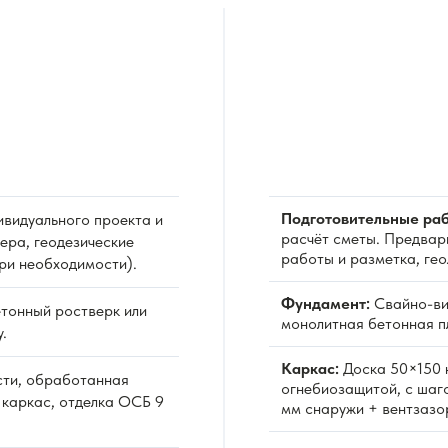
Подготовительные раб
видуального проекта и
расчёт сметы. Предвар
ера, геодезические
работы и разметка, ге
при необходимости).
Фундамент:
Свайно-ви
тонный ростверк или
монолитная бетонная пл
.
Каркас:
Доска 50×150 
сти, обработанная
огнебиозащитой, с шаг
 каркас, отделка ОСБ 9
мм снаружи + вентзазо