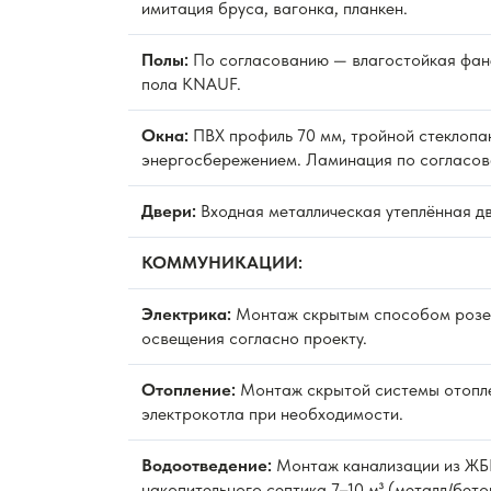
имитация бруса, вагонка, планкен.
Полы:
По согласованию — влагостойкая фан
пола KNAUF.
Окна:
ПВХ профиль 70 мм, тройной стеклопак
энергосбережением. Ламинация по согласов
Двери:
Входная металлическая утеплённая д
КОММУНИКАЦИИ:
Электрика:
Монтаж скрытым способом розет
освещения согласно проекту.
Отопление:
Монтаж скрытой системы отопле
электрокотла при необходимости.
Водоотведение:
Монтаж канализации из ЖБИ
накопительного септика 7–10 м³ (металл/бето