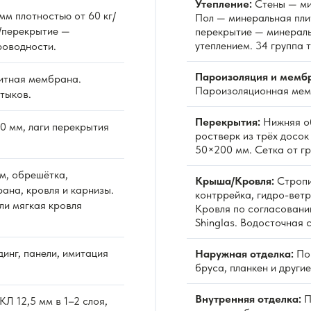
Утепление:
Стены — ми
м плотностью от 60 кг/
Пол — минеральная пли
/перекрытие —
перекрытие — минераль
утеплением. 34 группа 
роводности.
Пароизоляция и мемб
итная мембрана.
Пароизоляционная мемб
тыков.
Перекрытия:
Нижняя об
0 мм, лаги перекрытия
ростверк из трёх досо
50×200 мм. Сетка от гр
м, обрешётка,
Крыша/Кровля:
Стропи
ана, кровля и карнизы.
контррейка, гидро-вет
ли мягкая кровля
Кровля по согласовани
Shinglas. Водосточная 
инг, панели, имитация
Наружная отделка:
По 
бруса, планкен и други
Внутренняя отделка:
П
Л 12,5 мм в 1–2 слоя,