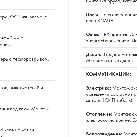
имитация бруса, вагонк
Полы:
По согласованию
ера, ОСБ или элемент
пола KNAUF.
Окна:
ПВХ профиль 70 м
ет 40 мм с
энергосбережением. Л
анию.
Двери:
Входная металл
верь с терморазрывом.
Межкомнатные двери —
КОММУНИКАЦИИ:
ок, выключателей и
Электрика:
Монтаж скр
освещения согласно про
метров (СИП кабель).
ния под ключ. Монтаж
Отопление:
Монтаж скр
электрокотла при необ
 колец 6 м³ или
Водоотведение:
Монтаж
н).