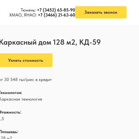
Тюмень:
+7 (3452) 65-85-90
Заказать звонок
ХМАО, ЯНАО:
+7 (3466) 21-63-60
Каркасный дом 128 м2, КД-59
Узнать стоимость
от 30 548 тыс\мес в кредит
Технология:
Каркасная технология
Этажность:
1,5
Площадь:
128 м2