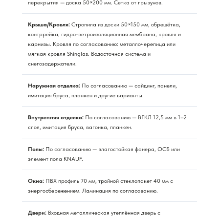
перекрытия — доска 50×200 мм. Сетка от грызунов.
Крыша/Кровля:
Стропила из доски 50×150 мм, обрешётка,
контррейка, гидро-ветроизоляционная мембрана, кровля и
карнизы. Кровля по согласованию: металлочерепица или
мягкая кровля Shinglas. Водосточная система и
снегозадержатели.
Наружная отделка:
По согласованию — сайдинг, панели,
имитация бруса, планкен и другие варианты.
Внутренняя отделка:
По согласованию — ВГКЛ 12,5 мм в 1–2
слоя, имитация бруса, вагонка, планкен.
Полы:
По согласованию — влагостойкая фанера, ОСБ или
элемент пола KNAUF.
Окна:
ПВХ профиль 70 мм, тройной стеклопакет 40 мм с
энергосбережением. Ламинация по согласованию.
Двери:
Входная металлическая утеплённая дверь с