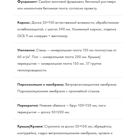
Фундамент:
Свайно-винтовой фундамент, бетонный ростверк
или монолитная бетонная плита согласно проекту.
Каркас:
Доска 50×150 естественной влажности, обработанная
огнебиозащитой, с шагом 590 мм. Усиленный каркас, отделка
ОСБ 9 мм снаружи + вентзазор.
Утепление:
Стены — минеральная плита 150 мм плотностью от
60 кг/м³. Пол — минеральная плита 200 мм. Крыша/
перекрытие — минеральная плита 150 мм. 37 группа
теплопроводности.
Пароизоляция и мембраны:
Ветровлагозащитная мембрана.
Пароизоляционная мембрана с проклейкой стыков.
Перекрытия:
Нижняя обвязка — брус 100×150 мм, лаги
перекрытия — доска 50×200 мм.
Крыша/Кровля:
Стропила из доски 50×150 мм, обрешётка,
контррейка, гидро-ветроизоляционная мембрана, кровля и