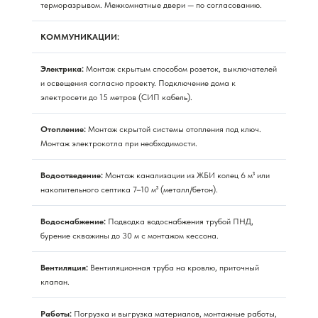
терморазрывом. Межкомнатные двери — по согласованию.
КОММУНИКАЦИИ:
Электрика:
Монтаж скрытым способом розеток, выключателей
и освещения согласно проекту. Подключение дома к
электросети до 15 метров (СИП кабель).
Отопление:
Монтаж скрытой системы отопления под ключ.
Монтаж электрокотла при необходимости.
Водоотведение:
Монтаж канализации из ЖБИ колец 6 м³ или
накопительного септика 7–10 м³ (металл/бетон).
Водоснабжение:
Подводка водоснабжения трубой ПНД,
бурение скважины до 30 м с монтажом кессона.
Вентиляция:
Вентиляционная труба на кровлю, приточный
клапан.
Работы:
Погрузка и выгрузка материалов, монтажные работы,