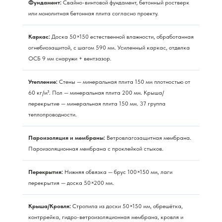
Фундамент:
Свайно-винтовой фундамент, бетонный ростверк
или монолитная бетонная плита согласно проекту.
Каркас:
Доска 50×150 естественной влажности, обработанная
огнебиозащитой, с шагом 590 мм. Усиленный каркас, отделка
ОСБ 9 мм снаружи + вентзазор.
Утепление:
Стены — минеральная плита 150 мм плотностью от
60 кг/м³. Пол — минеральная плита 200 мм. Крыша/
перекрытие — минеральная плита 150 мм. 37 группа
теплопроводности.
Пароизоляция и мембраны:
Ветровлагозащитная мембрана.
Пароизоляционная мембрана с проклейкой стыков.
Перекрытия:
Нижняя обвязка — брус 100×150 мм, лаги
перекрытия — доска 50×200 мм.
Крыша/Кровля:
Стропила из доски 50×150 мм, обрешётка,
контррейка, гидро-ветроизоляционная мембрана, кровля и