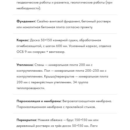
геодезические работы и разметка, геологические работы (при
необходимости).
Фундамент:
Свайно-винтовой фундамент, бетонный ростверк
или монолитная бетонная плита согласно проекту.
Каркас:
Доска 50×150 камерной сушки, обработанная
огнебиозащитой, с шагом 600 мм. Усиленный каркас, отделка
ОСБ 9 мм снаружи + вентзазор.
Утепление:
Стены — минеральная плита 200 мм с
контрутеплением. Пол — минеральная плита 200–250 мм с
контрутеплением. Крыша/перекрытие — минеральная плита
200 мм с перекрёстным утеплением. 34 группа
теплопроводности.
Пароизоляция и мембраны:
Ветровлагозащитная мембрана.
Пароизоляционная мембрана с проклейкой стыков.
Перекрытия:
Нижняя обвязка — брус 150×150 мм или
деревянный ростверк из трёх досок 50×150 мм. Лаги