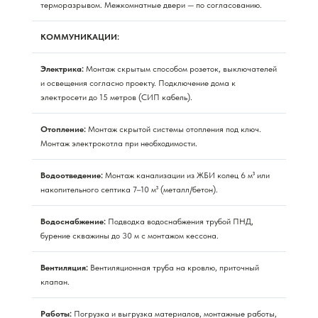
терморазрывом. Межкомнатные двери — по согласованию.
КОММУНИКАЦИИ:
Электрика:
Монтаж скрытым способом розеток, выключателей
и освещения согласно проекту. Подключение дома к
электросети до 15 метров (СИП кабель).
Отопление:
Монтаж скрытой системы отопления под ключ.
Монтаж электрокотла при необходимости.
Водоотведение:
Монтаж канализации из ЖБИ колец 6 м³ или
накопительного септика 7–10 м³ (металл/бетон).
Водоснабжение:
Подводка водоснабжения трубой ПНД,
бурение скважины до 30 м с монтажом кессона.
Вентиляция:
Вентиляционная труба на кровлю, приточный
клапан.
Работы:
Погрузка и выгрузка материалов, монтажные работы,