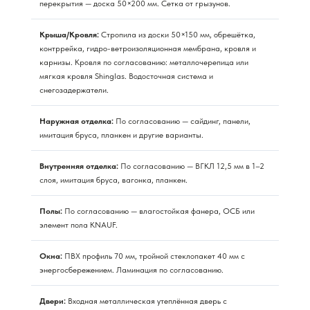
перекрытия — доска 50×200 мм. Сетка от грызунов.
Крыша/Кровля:
Стропила из доски 50×150 мм, обрешётка,
контррейка, гидро-ветроизоляционная мембрана, кровля и
карнизы. Кровля по согласованию: металлочерепица или
мягкая кровля Shinglas. Водосточная система и
снегозадержатели.
Наружная отделка:
По согласованию — сайдинг, панели,
имитация бруса, планкен и другие варианты.
Внутренняя отделка:
По согласованию — ВГКЛ 12,5 мм в 1–2
слоя, имитация бруса, вагонка, планкен.
Полы:
По согласованию — влагостойкая фанера, ОСБ или
элемент пола KNAUF.
Окна:
ПВХ профиль 70 мм, тройной стеклопакет 40 мм с
энергосбережением. Ламинация по согласованию.
Двери:
Входная металлическая утеплённая дверь с