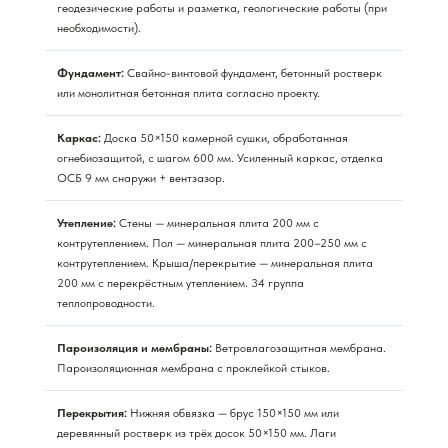
геодезические работы и разметка, геологические работы (при
необходимости).
Фундамент:
Свайно-винтовой фундамент, бетонный ростверк
или монолитная бетонная плита согласно проекту.
Каркас:
Доска 50×150 камерной сушки, обработанная
огнебиозащитой, с шагом 600 мм. Усиленный каркас, отделка
ОСБ 9 мм снаружи + вентзазор.
Утепление:
Стены — минеральная плита 200 мм с
контрутеплением. Пол — минеральная плита 200–250 мм с
контрутеплением. Крыша/перекрытие — минеральная плита
200 мм с перекрёстным утеплением. 34 группа
теплопроводности.
Пароизоляция и мембраны:
Ветровлагозащитная мембрана.
Пароизоляционная мембрана с проклейкой стыков.
Перекрытия:
Нижняя обвязка — брус 150×150 мм или
деревянный ростверк из трёх досок 50×150 мм. Лаги