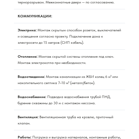
терморазрывом. Межкомнатные двери — по согласованию.
КОММУНИКАЦИИ:
Электрика:
Монтаж скрытым способом розеток, выключателей
и освещения согласно проекту. Подключение дома к
электросети до 15 метров (СИП кабель).
Отопление:
Монтаж скрытой системы отопления под ключ.
Монтаж электрокотла при необходимости.
Водоотведение:
Монтаж канализации из ЖБИ колец 6 м³ или
накопительного септика 7–10 м³ (металл/бетон).
Водоснабжение:
Подводка водоснабжения трубой ПНД,
бурение скважины до 30 м с монтажом кессона.
Вентиляция:
Вентиляционная труба на кровлю, приточный
клапан.
Работы:
Погрузка и выгрузка материалов, монтажные работы,