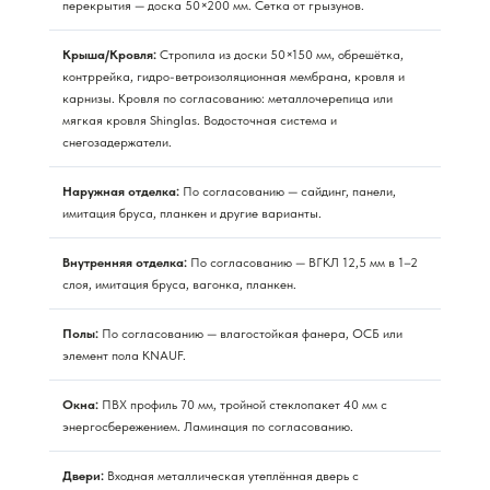
перекрытия — доска 50×200 мм. Сетка от грызунов.
Крыша/Кровля:
Стропила из доски 50×150 мм, обрешётка,
контррейка, гидро-ветроизоляционная мембрана, кровля и
карнизы. Кровля по согласованию: металлочерепица или
мягкая кровля Shinglas. Водосточная система и
снегозадержатели.
Наружная отделка:
По согласованию — сайдинг, панели,
имитация бруса, планкен и другие варианты.
Внутренняя отделка:
По согласованию — ВГКЛ 12,5 мм в 1–2
слоя, имитация бруса, вагонка, планкен.
Полы:
По согласованию — влагостойкая фанера, ОСБ или
элемент пола KNAUF.
Окна:
ПВХ профиль 70 мм, тройной стеклопакет 40 мм с
энергосбережением. Ламинация по согласованию.
Двери:
Входная металлическая утеплённая дверь с