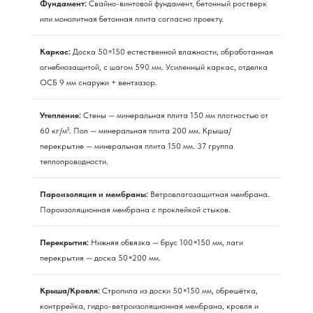
Фундамент:
Свайно-винтовой фундамент, бетонный ростверк
или монолитная бетонная плита согласно проекту.
Каркас:
Доска 50×150 естественной влажности, обработанная
огнебиозащитой, с шагом 590 мм. Усиленный каркас, отделка
ОСБ 9 мм снаружи + вентзазор.
Утепление:
Стены — минеральная плита 150 мм плотностью от
60 кг/м³. Пол — минеральная плита 200 мм. Крыша/
перекрытие — минеральная плита 150 мм. 37 группа
теплопроводности.
Пароизоляция и мембраны:
Ветровлагозащитная мембрана.
Пароизоляционная мембрана с проклейкой стыков.
Перекрытия:
Нижняя обвязка — брус 100×150 мм, лаги
перекрытия — доска 50×200 мм.
Крыша/Кровля:
Стропила из доски 50×150 мм, обрешётка,
контррейка, гидро-ветроизоляционная мембрана, кровля и