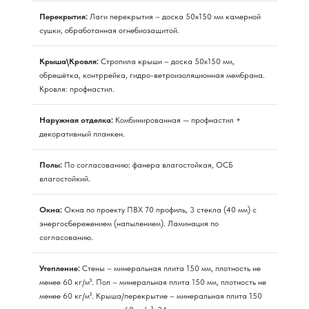
Перекрытия:
Лаги перекрытия – доска 50х150 мм камерной
сушки, обработанная огнебиозащитой.
Крыша\Кровля:
Стропила крыши – доска 50х150 мм,
обрешётка, контррейка, гидро-ветроизоляционная мембрана.
Кровля: профнастил.
Наружная отделка:
Комбинированная — профнастил +
декоративный планкен.
Полы:
По согласованию: фанера влагостойкая, ОСБ
влагостойкий.
Окна:
Окна по проекту ПВХ 70 профиль, 3 стекла (40 мм) с
энергосбережением (напылением). Ламинация по
согласованию.
Утепление:
Стены – минеральная плита 150 мм, плотность не
менее 60 кг/м³. Пол – минеральная плита 150 мм, плотность не
менее 60 кг/м³. Крыша/перекрытие – минеральная плита 150