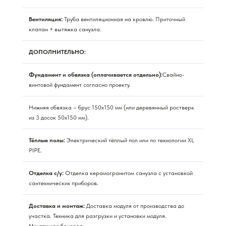
Вентиляция:
Труба вентиляционная на кровлю. Приточный
клапан + вытяжка санузла.
ДОПОЛНИТЕЛЬНО:
Фундамент и обвязка (оплачивается отдельно):
Свайно-
винтовой фундамент согласно проекту.
Нижняя обвязка – брус 150х150 мм (или деревянный ростверк
из 3 досок 50х150 мм).
Тёплые полы:
Электрический тёплый пол или по технологии XL
PIPE.
Отделка с/у:
Отделка керамогранитом санузла с установкой
сантехнических приборов.
Доставка и монтаж:
Доставка модуля от производства до
участка. Техника для разгрузки и установки модуля.
Монтажная бригада.