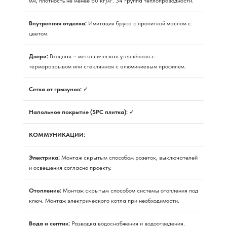
мм, плотность не менее 60 кг/м³. 34 группа теплопроводности.
Внутренняя отделка:
Имитация бруса с пропиткой маслом с
цветом.
Двери:
Входная – металлическая утеплённая с
терморазрывом или стеклянная с алюминиевым профилем.
Сетка от грызунов:
✓
Напольное покрытие (SPC плитка):
✓
КОММУНИКАЦИИ:
Электрика:
Монтаж скрытым способом розеток, выключателей
и освещения согласно проекту.
Отопление:
Монтаж скрытым способом системы отопления под
ключ. Монтаж электрического котла при необходимости.
Вода и септик:
Разводка водоснабжения и водоотведения.