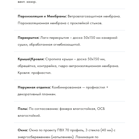
вент. зазор.
Пароизоляция и Мембраны:
Ветровлагозащитная мембрана.
Пароизоляционная мембрана с проклейкой стыков.
Перекрытия:
Лаги перекрытия – доска 50х150 мм камерной
сушки, обработанная огнебиозащитой.
Крыша\Кровля:
Стропила крыши – доска 50х150 мм,
обрешётка, контррейка, гидро-ветроизоляционная мембрана.
Кровля: профнастил.
Наружная отделка:
Комбинированная — профнастил +
декоративный планкен.
Полы:
По согласованию: фанера влагостойкая, ОСБ
влагостойкий.
Окна:
Окна по проекту ПВХ 70 профиль, 3 стекла (40 мм) с
энергосбережением (напылением). Ламинация по