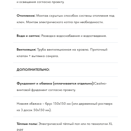
и освещения согласно проекту.
Отопление:
Монтаж скрытым способом системы отопления под
ключ. Монтаж электрического котла при необходимости.
Вода и септик:
Разводка водоснабжения и водоотведения.
Вентиляция:
Труба вентиляционная на кровлю. Приточный
клапан + вытяжка санузла.
ДОПОЛНИТЕЛЬНО:
Фундамент и обвязка (оплачивается отдельно):
Свайно-
винтовой фундамент согласно проекту.
Нижняя обвязка – брус 150х150 мм (или деревянный ростверк
из 3 досок 50х150 мм).
Тёплые полы:
Электрический тёплый пол или по технологии XL
PIPE.