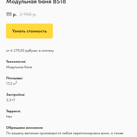
Модульная баня BS18
111
р.
2 948
р.
Узнать стоимость
от 6 279,00 руб\мес в ипотеку
Технология:
Модульная баня
Площадь:
2
17,5 м
Застройка:
2,5×7
Терраса:
Нет
Обращаем внимание
По вашему желанию производится любая перепланировка дома, а также