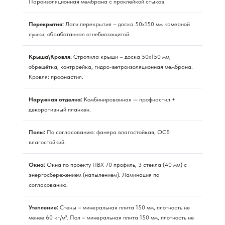
Пароизоляционная мембрана с проклейкой стыков.
Перекрытия:
Лаги перекрытия – доска 50х150 мм камерной
сушки, обработанная огнебиозащитой.
Крыша\Кровля:
Стропила крыши – доска 50х150 мм,
обрешётка, контррейка, гидро-ветроизоляционная мембрана.
Кровля: профнастил.
Наружная отделка:
Комбинированная — профнастил +
декоративный планкен.
Полы:
По согласованию: фанера влагостойкая, ОСБ
влагостойкий.
Окна:
Окна по проекту ПВХ 70 профиль, 3 стекла (40 мм) с
энергосбережением (напылением). Ламинация по
согласованию.
Утепление:
Стены – минеральная плита 150 мм, плотность не
менее 60 кг/м³. Пол – минеральная плита 150 мм, плотность не