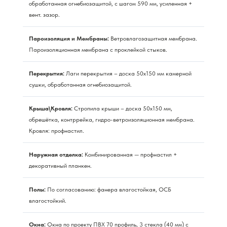
обработанная огнебиозащитой, с шагом 590 мм, усиленная +
вент. зазор.
Пароизоляция и Мембраны:
Ветровлагозащитная мембрана.
Пароизоляционная мембрана с проклейкой стыков.
Перекрытия:
Лаги перекрытия – доска 50х150 мм камерной
сушки, обработанная огнебиозащитой.
Крыша\Кровля:
Стропила крыши – доска 50х150 мм,
обрешётка, контррейка, гидро-ветроизоляционная мембрана.
Кровля: профнастил.
Наружная отделка:
Комбинированная — профнастил +
декоративный планкен.
Полы:
По согласованию: фанера влагостойкая, ОСБ
влагостойкий.
Окна:
Окна по проекту ПВХ 70 профиль, 3 стекла (40 мм) с