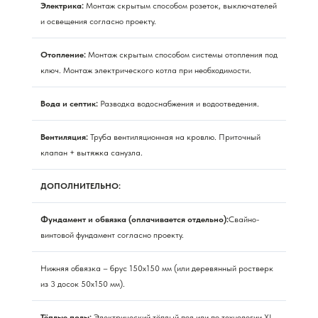
Электрика:
Монтаж скрытым способом розеток, выключателей
и освещения согласно проекту.
Отопление:
Монтаж скрытым способом системы отопления под
ключ. Монтаж электрического котла при необходимости.
Вода и септик:
Разводка водоснабжения и водоотведения.
Вентиляция:
Труба вентиляционная на кровлю. Приточный
клапан + вытяжка санузла.
ДОПОЛНИТЕЛЬНО:
Фундамент и обвязка (оплачивается отдельно):
Свайно-
винтовой фундамент согласно проекту.
Нижняя обвязка – брус 150х150 мм (или деревянный ростверк
из 3 досок 50х150 мм).
Тёплые полы:
Электрический тёплый пол или по технологии XL