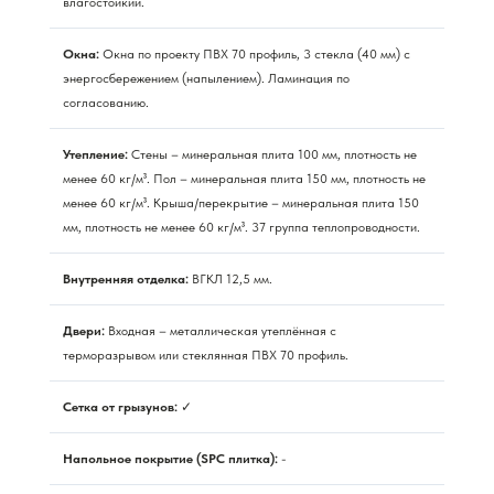
влагостойкий.
Окна:
Окна по проекту ПВХ 70 профиль, 3 стекла (40 мм) с
энергосбережением (напылением). Ламинация по
согласованию.
Утепление:
Стены – минеральная плита 100 мм, плотность не
менее 60 кг/м³. Пол – минеральная плита 150 мм, плотность не
менее 60 кг/м³. Крыша/перекрытие – минеральная плита 150
мм, плотность не менее 60 кг/м³. 37 группа теплопроводности.
Внутренняя отделка:
ВГКЛ 12,5 мм.
Двери:
Входная – металлическая утеплённая с
терморазрывом или стеклянная ПВХ 70 профиль.
Сетка от грызунов:
✓
Напольное покрытие (SPC плитка):
-