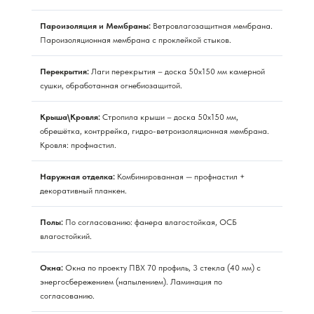
Пароизоляция и Мембраны:
Ветровлагозащитная мембрана.
Пароизоляционная мембрана с проклейкой стыков.
Перекрытия:
Лаги перекрытия – доска 50х150 мм камерной
сушки, обработанная огнебиозащитой.
Крыша\Кровля:
Стропила крыши – доска 50х150 мм,
обрешётка, контррейка, гидро-ветроизоляционная мембрана.
Кровля: профнастил.
Наружная отделка:
Комбинированная — профнастил +
декоративный планкен.
Полы:
По согласованию: фанера влагостойкая, ОСБ
влагостойкий.
Окна:
Окна по проекту ПВХ 70 профиль, 3 стекла (40 мм) с
энергосбережением (напылением). Ламинация по
согласованию.