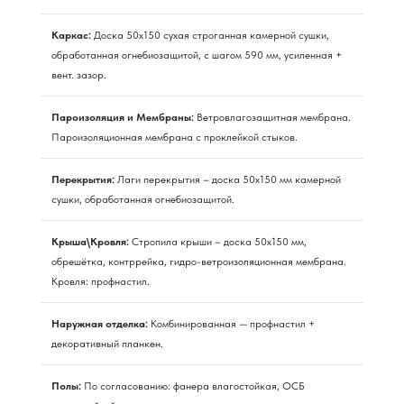
Каркас:
Доска 50х150 сухая строганная камерной сушки,
обработанная огнебиозащитой, с шагом 590 мм, усиленная +
вент. зазор.
Пароизоляция и Мембраны:
Ветровлагозащитная мембрана.
Пароизоляционная мембрана с проклейкой стыков.
Перекрытия:
Лаги перекрытия – доска 50х150 мм камерной
сушки, обработанная огнебиозащитой.
Крыша\Кровля:
Стропила крыши – доска 50х150 мм,
обрешётка, контррейка, гидро-ветроизоляционная мембрана.
Кровля: профнастил.
Наружная отделка:
Комбинированная — профнастил +
декоративный планкен.
Полы:
По согласованию: фанера влагостойкая, ОСБ