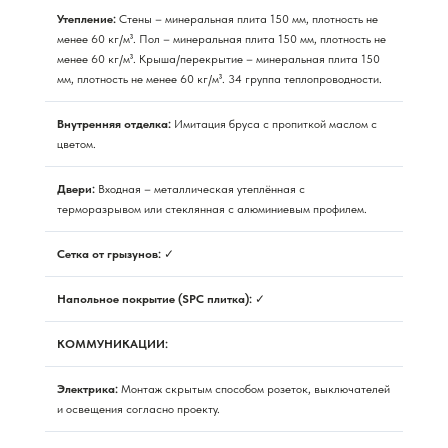
Утепление:
Стены – минеральная плита 150 мм, плотность не
менее 60 кг/м³. Пол – минеральная плита 150 мм, плотность не
менее 60 кг/м³. Крыша/перекрытие – минеральная плита 150
мм, плотность не менее 60 кг/м³. 34 группа теплопроводности.
Внутренняя отделка:
Имитация бруса с пропиткой маслом с
цветом.
Двери:
Входная – металлическая утеплённая с
терморазрывом или стеклянная с алюминиевым профилем.
Сетка от грызунов:
✓
Напольное покрытие (SPC плитка):
✓
КОММУНИКАЦИИ:
Электрика:
Монтаж скрытым способом розеток, выключателей
и освещения согласно проекту.