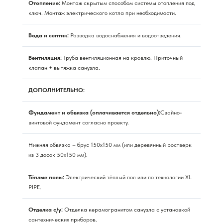
Отопление:
Монтаж скрытым способом системы отопления под
ключ. Монтаж электрического котла при необходимости.
Вода и септик:
Разводка водоснабжения и водоотведения.
Вентиляция:
Труба вентиляционная на кровлю. Приточный
клапан + вытяжка санузла.
ДОПОЛНИТЕЛЬНО:
Фундамент и обвязка (оплачивается отдельно):
Свайно-
винтовой фундамент согласно проекту.
Нижняя обвязка – брус 150х150 мм (или деревянный ростверк
из 3 досок 50х150 мм).
Тёплые полы:
Электрический тёплый пол или по технологии XL
PIPE.
Отделка с/у:
Отделка керамогранитом санузла с установкой
сантехнических приборов.