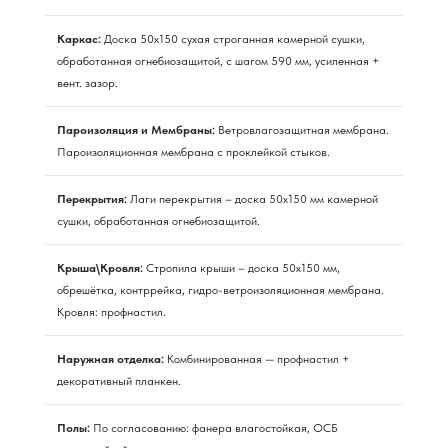
Каркас:
Доска 50х150 сухая строганная камерной сушки,
обработанная огнебиозащитой, с шагом 590 мм, усиленная +
вент. зазор.
Пароизоляция и Мембраны:
Ветровлагозащитная мембрана.
Пароизоляционная мембрана с проклейкой стыков.
Перекрытия:
Лаги перекрытия – доска 50х150 мм камерной
сушки, обработанная огнебиозащитой.
Крыша\Кровля:
Стропила крыши – доска 50х150 мм,
обрешётка, контррейка, гидро-ветроизоляционная мембрана.
Кровля: профнастил.
Наружная отделка:
Комбинированная — профнастил +
декоративный планкен.
Полы:
По согласованию: фанера влагостойкая, ОСБ