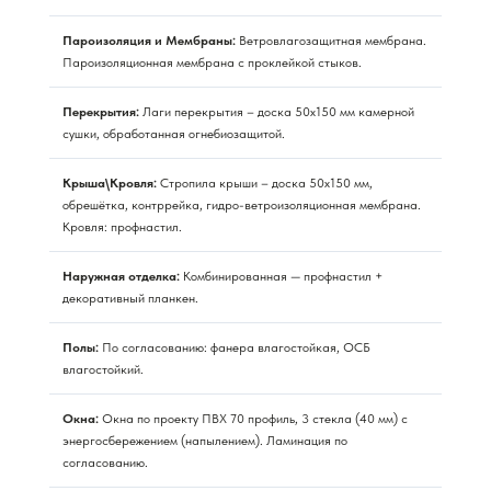
Пароизоляция и Мембраны:
Ветровлагозащитная мембрана.
Пароизоляционная мембрана с проклейкой стыков.
Перекрытия:
Лаги перекрытия – доска 50х150 мм камерной
сушки, обработанная огнебиозащитой.
Крыша\Кровля:
Стропила крыши – доска 50х150 мм,
обрешётка, контррейка, гидро-ветроизоляционная мембрана.
Кровля: профнастил.
Наружная отделка:
Комбинированная — профнастил +
декоративный планкен.
Полы:
По согласованию: фанера влагостойкая, ОСБ
влагостойкий.
Окна:
Окна по проекту ПВХ 70 профиль, 3 стекла (40 мм) с
энергосбережением (напылением). Ламинация по
согласованию.