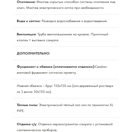
Отопление:
Монтаж скрытым способом системы отопления под
ключ. Монтаж электрического котла при необходимости.
Вода и септик:
Разводка водоснабжения и водоотведения.
Вентиляция:
Труба вентиляционная на кровлю. Приточный
клапан + вытяжка санузла.
ДОПОЛНИТЕЛЬНО:
Фундамент и обвязка (оплачивается отдельно):
Свайно-
винтовой фундамент согласно проекту.
Нижняя обвязка – брус 150х150 мм (или деревянный ростверк
из 3 досок 50х150 мм).
Тёплые полы:
Электрический тёплый пол или по технологии XL
PIPE.
Отделка с/у:
Отделка керамогранитом санузла с установкой
сантехнических приборов.