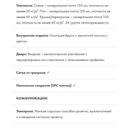
Утепление:
Стены – минеральная плита 150 мм, плотность не
менее 60 кг/м³. Пол – минеральная плита 150 мм, плотность не
менее 60 кг/м³. Крыша/перекрытие – минеральная плита 150
мм, плотность не менее 60 кг/м³. 34 группа теплопроводности.
Внутренняя отделка:
Имитация бруса с пропиткой маслом с
цветом.
Двери:
Входная – металлическая утеплённая с
терморазрывом или стеклянная с алюминиевым профилем.
Сетка от грызунов:
✓
Напольное покрытие (SPC плитка):
✓
КОММУНИКАЦИИ:
Электрика:
Монтаж скрытым способом розеток, выключателей
и освещения согласно проекту.