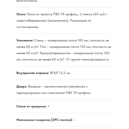
влагостойкий.
Окна:
Окна по проекту ПВХ 70 профиль, 3 стекла (40 мм) с
энергосбережением (напылением). Ламинация по
согласованию.
Утепление:
Стены – минеральная плита 100 мм, плотность не
менее 60 кг/м³. Пол – минеральная плита 150 мм, плотность не
менее 60 кг/м³. Крыша/перекрытие – минеральная плита 150
мм, плотность не менее 60 кг/м³. 37 группа теплопроводности.
Внутренняя отделка:
ВГКЛ 12,5 мм.
Двери:
Входная – металлическая утеплённая с
терморазрывом или стеклянная ПВХ 70 профиль.
Сетка от грызунов:
✓
Напольное покрытие (SPC плитка):
-