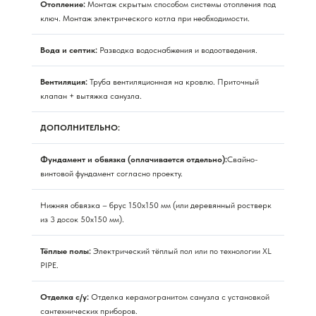
Отопление:
Монтаж скрытым способом системы отопления под
ключ. Монтаж электрического котла при необходимости.
Вода и септик:
Разводка водоснабжения и водоотведения.
Вентиляция:
Труба вентиляционная на кровлю. Приточный
клапан + вытяжка санузла.
ДОПОЛНИТЕЛЬНО:
Фундамент и обвязка (оплачивается отдельно):
Свайно-
винтовой фундамент согласно проекту.
Нижняя обвязка – брус 150х150 мм (или деревянный ростверк
из 3 досок 50х150 мм).
Тёплые полы:
Электрический тёплый пол или по технологии XL
PIPE.
Отделка с/у:
Отделка керамогранитом санузла с установкой
сантехнических приборов.