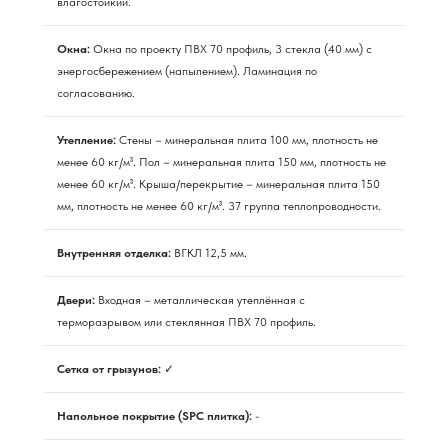
влагостойкий.
Окна:
Окна по проекту ПВХ 70 профиль, 3 стекла (40 мм) с
энергосбережением (напылением). Ламинация по
согласованию.
Утепление:
Стены – минеральная плита 100 мм, плотность не
менее 60 кг/м³. Пол – минеральная плита 150 мм, плотность не
менее 60 кг/м³. Крыша/перекрытие – минеральная плита 150
мм, плотность не менее 60 кг/м³. 37 группа теплопроводности.
Внутренняя отделка:
ВГКЛ 12,5 мм.
Двери:
Входная – металлическая утеплённая с
терморазрывом или стеклянная ПВХ 70 профиль.
Сетка от грызунов:
✓
Напольное покрытие (SPC плитка):
-