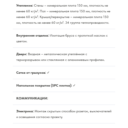
Утепление:
Стены – минеральная плита 150 мм, плотность не
менее 60 кг/м³. Пол – минеральная плита 150 мм, плотность не
менее 60 кг/м³. Крыша/перекрытие – минеральная плита 150
мм, плотность не менее 60 кг/м³. 34 группа теплопроводности.
Внутренняя отделка:
Имитация бруса с пропиткой маслом с
цветом.
Двери:
Входная – металлическая утеплённая с
терморазрывом или стеклянная с алюминиевым профилем.
Сетка от грызунов:
✓
Напольное покрытие (SPC плитка):
✓
КОММУНИКАЦИИ:
Электрика:
Монтаж скрытым способом розеток, выключателей
и освещения согласно проекту.