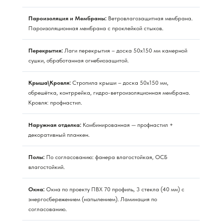
Пароизоляция и Мембраны:
Ветровлагозащитная мембрана.
Пароизоляционная мембрана с проклейкой стыков.
Перекрытия:
Лаги перекрытия – доска 50х150 мм камерной
сушки, обработанная огнебиозащитой.
Крыша\Кровля:
Стропила крыши – доска 50х150 мм,
обрешётка, контррейка, гидро-ветроизоляционная мембрана.
Кровля: профнастил.
Наружная отделка:
Комбинированная — профнастил +
декоративный планкен.
Полы:
По согласованию: фанера влагостойкая, ОСБ
влагостойкий.
Окна:
Окна по проекту ПВХ 70 профиль, 3 стекла (40 мм) с
энергосбережением (напылением). Ламинация по
согласованию.