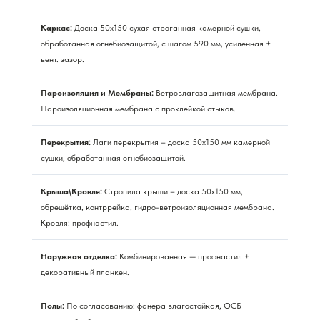
Каркас:
Доска 50х150 сухая строганная камерной сушки,
обработанная огнебиозащитой, с шагом 590 мм, усиленная +
вент. зазор.
Пароизоляция и Мембраны:
Ветровлагозащитная мембрана.
Пароизоляционная мембрана с проклейкой стыков.
Перекрытия:
Лаги перекрытия – доска 50х150 мм камерной
сушки, обработанная огнебиозащитой.
Крыша\Кровля:
Стропила крыши – доска 50х150 мм,
обрешётка, контррейка, гидро-ветроизоляционная мембрана.
Кровля: профнастил.
Наружная отделка:
Комбинированная — профнастил +
декоративный планкен.
Полы:
По согласованию: фанера влагостойкая, ОСБ