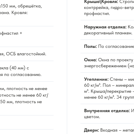
Крыша\Кровля:
Стропи
150 мм, обрешётка,
контррейка, гидро-вет
ана. Кровля:
профнастил.
Наружная отделка:
Ко
декоративный планкен.
фнастил +
Полы:
По согласованию
я, ОСБ влагостойкий.
Окна:
Окна по проекту 
энергосбережением (на
екла (40 мм) с
я по согласованию.
Утепление:
Стены – мин
60 кг/м³. Пол – минерал
м, плотность не менее
м³. Крыша/перекрытие –
отность не менее 60 кг/
менее 60 кг/м³. 34 гру
50 мм, плотность не
Внутренняя отделка:
И
цветом.
Двери:
Входная – метал