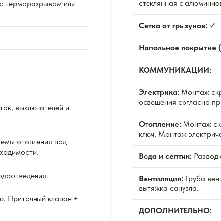
стеклянная с алюминие
 с терморазрывом или
Сетка от грызунов:
✓
Напольное покрытие (
КОММУНИКАЦИИ:
Электрика:
Монтаж скр
освещения согласно пр
ок, выключателей и
Отопление:
Монтаж ск
ключ. Монтаж электрич
емы отопления под
бходимости.
Вода и септик:
Разводк
одоотведения.
Вентиляция:
Труба вен
вытяжка санузла.
ю. Приточный клапан +
ДОПОЛНИТЕЛЬНО: