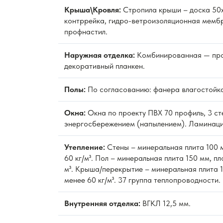
Крыша\Кровля:
Стропила крыши – доска 50х
контррейка, гидро-ветроизоляционная мембр
профнастил.
Наружная отделка:
Комбинированная — про
декоративный планкен.
Полы:
По согласованию: фанера влагостойка
Окна:
Окна по проекту ПВХ 70 профиль, 3 ст
энергосбережением (напылением). Ламинаци
Утепление:
Стены – минеральная плита 100 м
60 кг/м³. Пол – минеральная плита 150 мм, пл
м³. Крыша/перекрытие – минеральная плита 1
менее 60 кг/м³. 37 группа теплопроводности.
Внутренняя отделка:
ВГКЛ 12,5 мм.