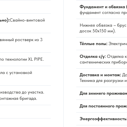
Фундамент и обвязка 
фундамент согласно пр
ьно):
Свайно-винтовой
Нижняя обвязка – брус 
досок 50х150 мм).
вянный ростверк из 3
Тёплые полы:
Электриче
Отделка с/у:
Отделка к
по технологии XL PIPE.
сантехнических прибор
ла с установкой
Доставка и монтаж:
До
Техника для разгрузки 
изводства до участка.
Для зимнего проживан
Монтажная бригада.
Для постоянного прож
Энергоэффективность