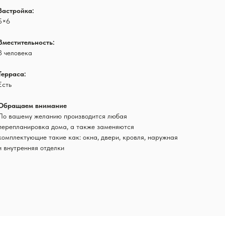
Застройка:
5×6
Вместительность:
3 человека
Терраса:
Есть
Обращаем внимание
По вашему желанию производится любая
перепланировка дома, а также заменяются
комплектующие такие как: окна, двери, кровля, наружная
и внутренняя отделки