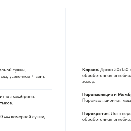
Каркас:
Доска 50х150 с
ерной сушки,
обработанная огнебиоз
мм, усиленная + вент.
зазор.
Пароизоляция и Мемб
итная мембрана.
Пароизоляционная мемб
тыков.
Перекрытия:
Лаги пере
0 мм камерной сушки,
обработанная огнебио