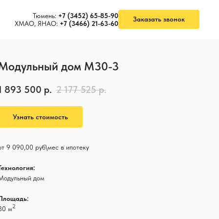
Тюмень:
+7 (3452) 65-85-90
Заказать звонок
ХМАО, ЯНАО:
+7 (3466) 21-63-60
Модульный дом M30-3
1 893 500
р.
2 177 525
р.
Узнать стоимость
от 9 090,00 руб\мес в ипотеку
Технология:
Модульный дом
Площадь:
2
30 м