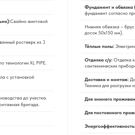
Фундамент и обвязка 
фундамент согласно пр
ьно):
Свайно-винтовой
Нижняя обвязка – брус 
досок 50х150 мм).
вянный ростверк из 3
Тёплые полы:
Электриче
Отделка с/у:
Отделка к
по технологии XL PIPE.
сантехнических прибор
ла с установкой
Доставка и монтаж:
До
Техника для разгрузки 
изводства до участка.
Для зимнего проживан
Монтажная бригада.
Для постоянного прож
Энергоэффективность