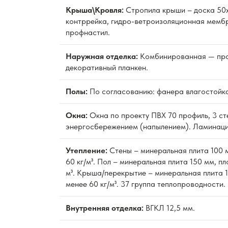
Крыша\Кровля:
Стропила крыши – доска 50х
контррейка, гидро-ветроизоляционная мембр
профнастил.
Наружная отделка:
Комбинированная — про
декоративный планкен.
Полы:
По согласованию: фанера влагостойка
Окна:
Окна по проекту ПВХ 70 профиль, 3 ст
энергосбережением (напылением). Ламинаци
Утепление:
Стены – минеральная плита 100 м
60 кг/м³. Пол – минеральная плита 150 мм, пл
м³. Крыша/перекрытие – минеральная плита 1
менее 60 кг/м³. 37 группа теплопроводности.
Внутренняя отделка:
ВГКЛ 12,5 мм.