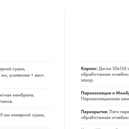
Каркас:
Доска 50х150 с
ерной сушки,
обработанная огнебиоз
мм, усиленная + вент.
зазор.
Пароизоляция и Мемб
итная мембрана.
Пароизоляционная мемб
тыков.
Перекрытия:
Лаги пере
0 мм камерной сушки,
обработанная огнебио