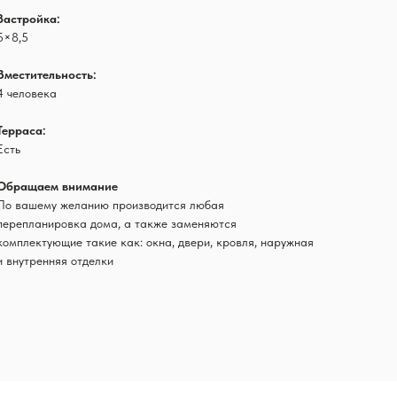
Застройка:
5×8,5
Вместительность:
4 человека
Терраса:
Есть
Обращаем внимание
По вашему желанию производится любая
перепланировка дома, а также заменяются
комплектующие такие как: окна, двери, кровля, наружная
и внутренняя отделки