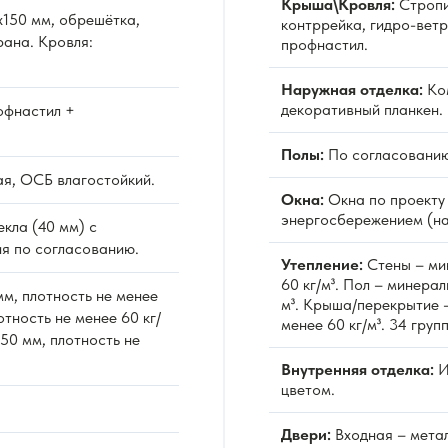
Крыша\Кровля:
Стропи
150 мм, обрешётка,
контррейка, гидро-вет
ана. Кровля:
профнастил.
Наружная отделка:
Ко
декоративный планкен.
фнастил +
Полы:
По согласованию
я, ОСБ влагостойкий.
Окна:
Окна по проекту 
энергосбережением (на
екла (40 мм) с
я по согласованию.
Утепление:
Стены – мин
60 кг/м³. Пол – минерал
м, плотность не менее
м³. Крыша/перекрытие –
отность не менее 60 кг/
менее 60 кг/м³. 34 гру
50 мм, плотность не
Внутренняя отделка:
И
цветом.
Двери:
Входная – метал