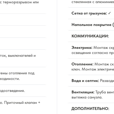
стеклянная с алюминие
 с терморазрывом или
Сетка от грызунов:
✓
Напольное покрытие (
КОММУНИКАЦИИ:
Электрика:
Монтаж скр
освещения согласно пр
ок, выключателей и
Отопление:
Монтаж ск
ключ. Монтаж электрич
емы отопления под
бходимости.
Вода и септик:
Разводк
одоотведения.
Вентиляция:
Труба вен
вытяжка санузла.
ю. Приточный клапан +
ДОПОЛНИТЕЛЬНО: