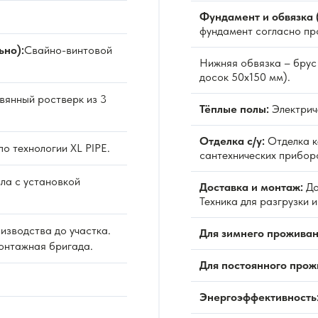
Фундамент и обвязка 
фундамент согласно пр
ьно):
Свайно-винтовой
Нижняя обвязка – брус 
досок 50х150 мм).
вянный ростверк из 3
Тёплые полы:
Электриче
Отделка с/у:
Отделка к
по технологии XL PIPE.
сантехнических прибор
ла с установкой
Доставка и монтаж:
До
Техника для разгрузки 
изводства до участка.
Для зимнего проживан
Монтажная бригада.
Для постоянного прож
Энергоэффективность