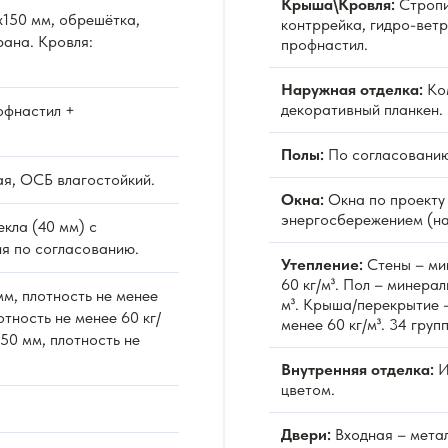
Крыша\Кровля:
Стропи
150 мм, обрешётка,
контррейка, гидро-вет
ана. Кровля:
профнастил.
Наружная отделка:
Ко
декоративный планкен.
фнастил +
Полы:
По согласованию
я, ОСБ влагостойкий.
Окна:
Окна по проекту 
энергосбережением (на
екла (40 мм) с
я по согласованию.
Утепление:
Стены – мин
60 кг/м³. Пол – минерал
м, плотность не менее
м³. Крыша/перекрытие –
отность не менее 60 кг/
менее 60 кг/м³. 34 гру
50 мм, плотность не
Внутренняя отделка:
И
цветом.
Двери:
Входная – метал