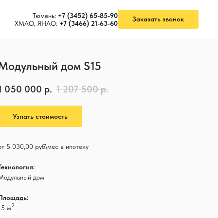
Тюмень:
+7 (3452) 65-85-90
Заказать звонок
ХМАО, ЯНАО:
+7 (3466) 21-63-60
Модульный дом S15
1 050 000
р.
1 207 500
р.
Узнать стоимость
от 5 030,00 руб\мес в ипотеку
Технология:
Модульный дом
Площадь:
2
15 м