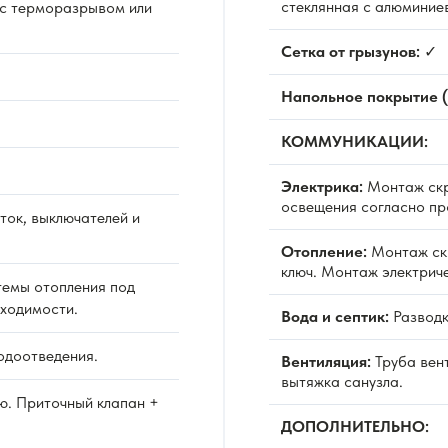
стеклянная с алюминие
 с терморазрывом или
Сетка от грызунов:
✓
Напольное покрытие (
КОММУНИКАЦИИ:
Электрика:
Монтаж скр
освещения согласно пр
ок, выключателей и
Отопление:
Монтаж ск
ключ. Монтаж электрич
емы отопления под
бходимости.
Вода и септик:
Разводк
одоотведения.
Вентиляция:
Труба вен
вытяжка санузла.
ю. Приточный клапан +
ДОПОЛНИТЕЛЬНО: