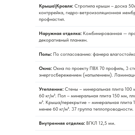
Крыша\Кровля:
Стропила крыши – доска 50х
контррейка, гидро-ветроизоляционная мембр
профнастил.
Наружная отделка:
Комбинированная — про
декоративный планкен.
Полы:
По согласованию: фанера влагостойка
Окна:
Окна по проекту ПВХ 70 профиль, 3 ст
энергосбережением (напылением). Ламинаци
Утепление:
Стены – минеральная плита 100 м
60 кг/м³. Пол – минеральная плита 150 мм, пл
м³. Крыша/перекрытие – минеральная плита 1
менее 60 кг/м³. 37 группа теплопроводности.
Внутренняя отделка:
ВГКЛ 12,5 мм.