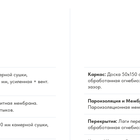
Каркас:
Доска 50х150 с
ерной сушки,
обработанная огнебиоз
мм, усиленная + вент.
зазор.
Пароизоляция и Мемб
итная мембрана.
Пароизоляционная мемб
тыков.
Перекрытия:
Лаги пере
0 мм камерной сушки,
обработанная огнебио